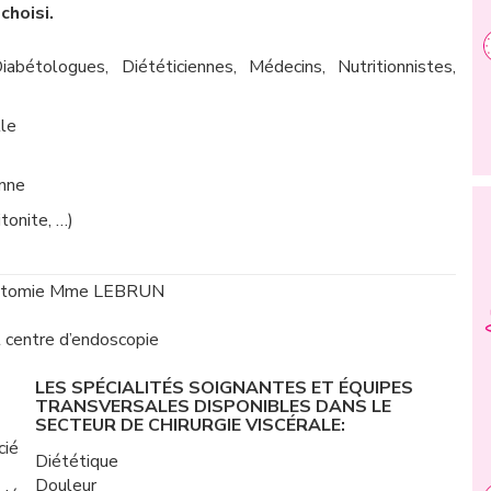
choisi.
Diabétologues, Diététiciennes, Médecins, Nutritionnistes,
lle
enne
tonite, …)
 de stomie Mme LEBRUN
t centre d’endoscopie
LES SPÉCIALITÉS SOIGNANTES ET ÉQUIPES
TRANSVERSALES DISPONIBLES DANS LE
SECTEUR DE CHIRURGIE VISCÉRALE:
cié
Diététique
Douleur