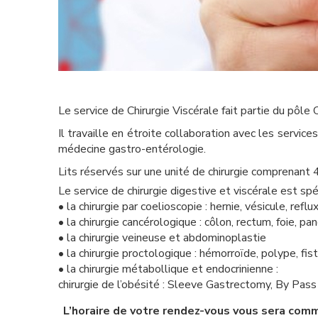
Le service de Chirurgie Viscérale fait partie du pôl
Il travaille en étroite collaboration avec les servic
médecine gastro-entérologie.
Lits réservés sur une unité de chirurgie comprenant 4
Le service de chirurgie digestive et viscérale est spé
• la chirurgie par coelioscopie : hernie, vésicule, ref
• la chirurgie cancérologique : côlon, rectum, foie, pa
• la chirurgie veineuse et abdominoplastie
• la chirurgie proctologique : hémorroïde, polype, fis
• la chirurgie métabollique et endocrinienne :
chirurgie de l’obésité : Sleeve Gastrectomy, By Pass
L’horaire de votre rendez-vous vous sera comm